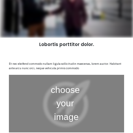
Lobortis porttitor dolor.
Et nec eleifend commodo nullam ligula sollicitudin maecenas, lorem auctor. Habitant
ante arcu nunc orci, neque vehicula primis commodo