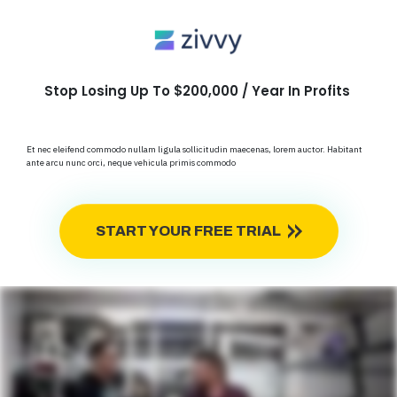
Stop Losing Up To $200,000 / Year In Profits
Et nec eleifend commodo nullam ligula sollicitudin maecenas, lorem auctor. Habitant
ante arcu nunc orci, neque vehicula primis commodo
START YOUR FREE TRIAL